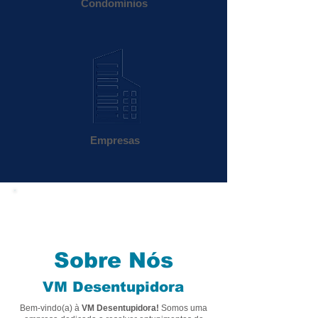
Condomínios
Empresas
(
11) 3791-5546
Ligue já para
para
solicitar um orçamento
Sobre Nós
VM Desentupidora
Bem-vindo(a) à
VM Desentupidora!
Somos uma